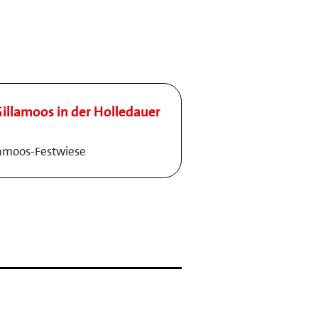
illamoos in der Holledauer
lamoos-Festwiese