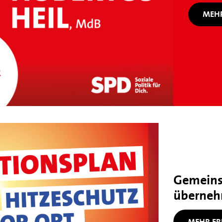
MEHR
Gemeins
überne
MEHR ER