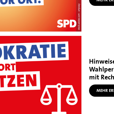
stock.adobe.com - artyway
Hinweise
Wahlper
mit Rec
MEHR ER