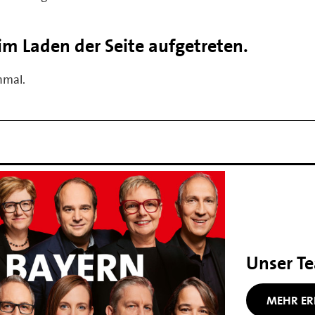
eim Laden der Seite aufgetreten.
nmal.
Unser T
MEHR ER