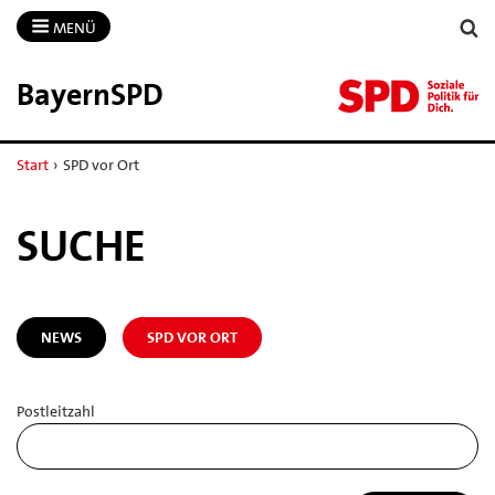
MENÜ
BayernSPD
Start
›
SPD vor Ort
SUCHE
NEWS
SPD VOR ORT
Postleitzahl